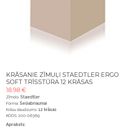
KRĀSANIE ZĪMUĻI STAEDTLER ERGO
SOFT TRĪSSTŪRA 12 KRĀSAS
18.98 €
Staedtler
Zīmols:
Šešiabriauniai
Forma:
12 krāsas
Krāsu daudzums:
KODS: 200-06369
Apraksts: