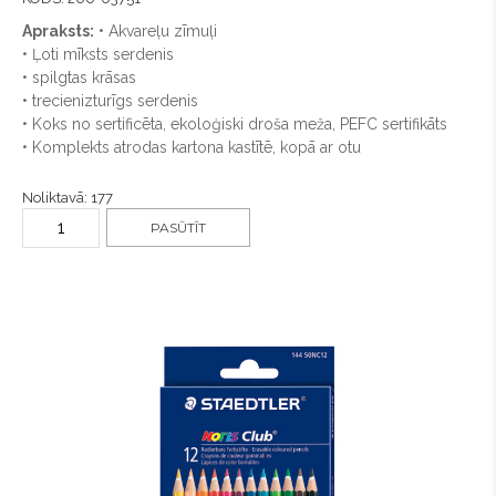
Apraksts:
• Akvareļu zīmuļi
• Ļoti mīksts serdenis
• spilgtas krāsas
• trecienizturīgs serdenis
• Koks no sertificēta, ekoloģiski droša meža, PEFC sertifikāts
• Komplekts atrodas kartona kastītē, kopā ar otu
Noliktavā: 177
PASŪTĪT