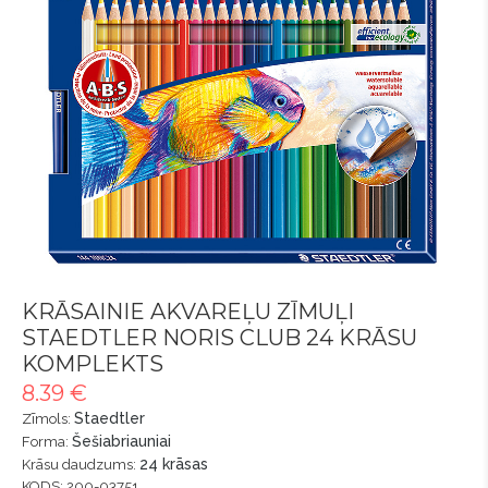
KRĀSAINIE AKVAREĻU ZĪMUĻI
STAEDTLER NORIS CLUB 24 KRĀSU
KOMPLEKTS
8.39 €
Staedtler
Zīmols:
Šešiabriauniai
Forma:
24 krāsas
Krāsu daudzums:
KODS: 200-03751