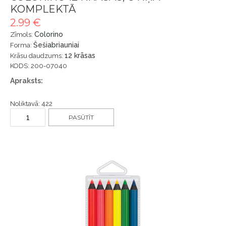
KOMPLEKTĀ
2.99 €
Colorino
Zīmols:
Šešiabriauniai
Forma:
12 krāsas
Krāsu daudzums:
KODS: 200-07040
Apraksts:
Noliktavā: 422
PASŪTĪT