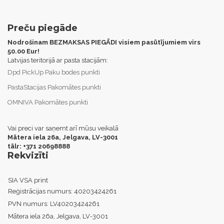
Preču piegāde
Nodrošinam BEZMAKSAS PIEGĀDI visiem pasūtījumiem virs
50.00 Eur!
Latvijas teritorijā ar pasta stacijām:
Dpd PickUp Paku bodes punkti
PastaStacijas Pakomātes punkti
OMNIVA Pakomātes punkti
Vai preci var saņemt arī mūsu veikalā
Mātera iela 26a, Jelgava,
LV-3001
tālr: +371 20698888
Rekvizīti
SIA VSA print
Reģistrācijas numurs:
40203424261
PVN numurs:
LV40203424261
Mātera iela 26a, Jelgava, LV-3001