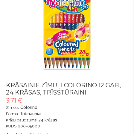
KRĀSAINIE ZĪMUĻI COLORINO 12 GAB.,
24 KRĀSAS, TRĪSSTŪRAINI
3.71 €
Colorino
Zīmols:
Tribriauniai
Forma:
24 krāsas
Krāsu daudzums:
KODS: 200-05880