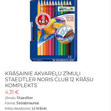
KRĀSAINIE AKVAREĻU ZĪMUĻI
STAEDTLER NORIS CLUB 12 KRĀSU
KOMPLEKTS
4.31 €
Staedtler
Zīmols:
Šešiabriauniai
Forma:
12 krāsas
Krāsu daudzums: