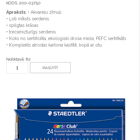
KODS: 200-03750
Apraksts:
• Akvareļu zīmuļi
• Ļoti mīksts serdenis
• spilgtas krāsas
• trecienizturīgs serdenis
• Koks no sertificēta, ekoloģiski droša meža, PEFC sertifikāts
• Komplekts atrodas kartona kastītē, kopā ar otu
Noliktavā: 82
PASŪTĪT