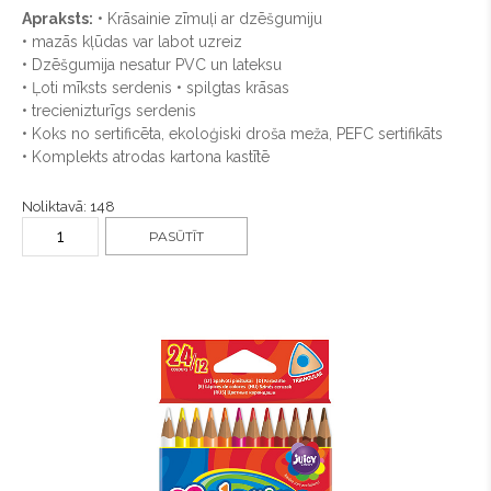
Apraksts:
• Krāsainie zīmuļi ar dzēšgumiju
• mazās kļūdas var labot uzreiz
• Dzēšgumija nesatur PVC un lateksu
• Ļoti mīksts serdenis • spilgtas krāsas
• trecienizturīgs serdenis
• Koks no sertificēta, ekoloģiski droša meža, PEFC sertifikāts
• Komplekts atrodas kartona kastītē
Noliktavā: 148
PASŪTĪT