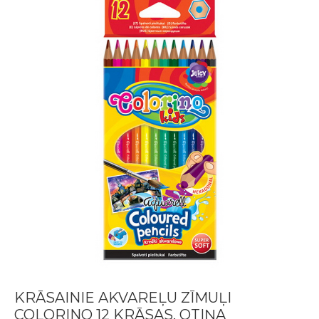
KRĀSAINIE AKVAREĻU ZĪMUĻI
COLORINO 12 KRĀSAS, OTIŅA