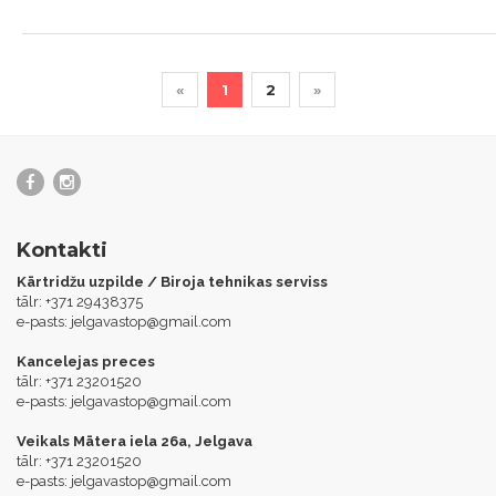
«
1
2
»
Kontakti
Kārtridžu uzpilde / Biroja tehnikas serviss
tālr: +371 29438375
e-pasts:
jelgavastop@gmail.com
Kancelejas preces
tālr: +371 23201520
e-pasts:
jelgavastop@gmail.com
Veikals Mātera iela 26a, Jelgava
tālr: +371 23201520
e-pasts:
jelgavastop@gmail.com