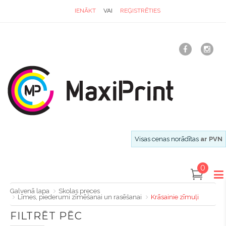
IENĀKT
VAI
REĢISTRĒTIES
Visas cenas norādītas
ar PVN
0
Galvenā lapa
Skolas preces
Līmes, piederumi zīmēšanai un rasēšanai
Krāsainie zīmuļi
FILTRĒT PĒC