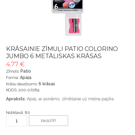
KRĀSAINIE ZĪMUĻI PATIO COLORINO
JUMBO 6 METĀLISKAS KRĀSAS
4.77 €
Patio
Zīmols:
Apaļa
Forma:
6 krāsas
Krāsu daudzums:
KODS: 200-07289
Apraksts:
Apaļi, ar asināmo, zīmēšanai uz melna papīra.
Noliktavā: 80
PASŪTĪT