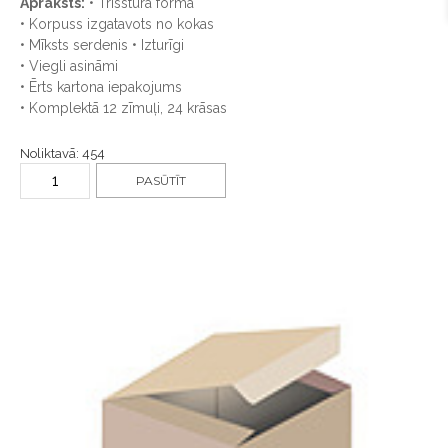
Apraksts:
• Trīsstūra forma
• Korpuss izgatavots no kokas
• Mīksts serdenis • Izturīgi
• Viegli asināmi
• Ērts kartona iepakojums
• Komplektā 12 zīmuļi, 24 krāsas
Noliktavā: 454
PASŪTĪT