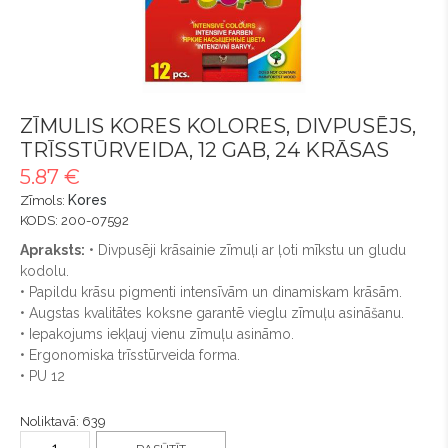
ZĪMULIS KORES KOLORES, DIVPUSĒJS,
TRĪSSTŪRVEIDA, 12 GAB, 24 KRĀSAS
5.87 €
Kores
Zīmols:
KODS: 200-07592
Apraksts:
• Divpusēji krāsainie zīmuļi ar ļoti mīkstu un gludu
kodolu.
• Papildu krāsu pigmenti intensīvām un dinamiskam krāsām.
• Augstas kvalitātes koksne garantē vieglu zīmuļu asināšanu.
• Iepakojums iekļauj vienu zīmuļu asināmo.
• Ergonomiska trīsstūrveida forma.
• PU 12
Noliktavā: 639