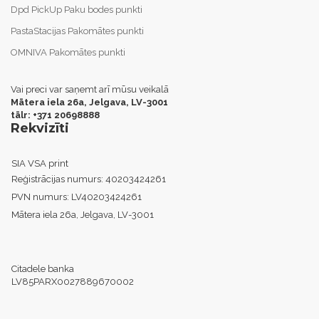
Dpd PickUp Paku bodes punkti
PastaStacijas Pakomātes punkti
OMNIVA Pakomātes punkti
Vai preci var saņemt arī mūsu veikalā
Mātera iela 26a, Jelgava,
LV-3001
tālr: +371 20698888
Rekvizīti
SIA VSA print
Reģistrācijas numurs:
40203424261
PVN numurs:
LV40203424261
Mātera iela 26a, Jelgava, LV-3001
Citadele banka
LV85PARX0027889670002