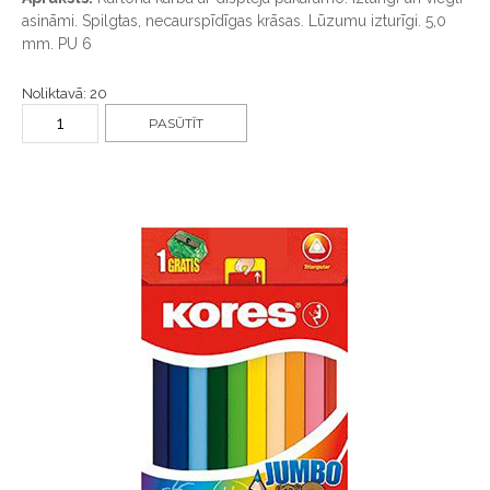
asināmi. Spilgtas, necaurspīdīgas krāsas. Lūzumu izturīgi. 5,0
mm. PU 6
Noliktavā: 20
PASŪTĪT