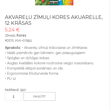
AKVAREĻU ZĪMUĻI KORES AKUARELLE,
12 KRĀSAS
5.24 €
Kores
Zīmols:
KODS: 200-07593
Apraksts:
• Akvareļu zīmuļi krāsošanai un zīmēšanai.
• Ideāli piemērots gan bērniem, gan pieaugušajiem.
• Spilgtas un dzīvīgas krāsas.
• Augtas kvalitātes koksne nodrošina vieglu noasināšanu.
• Komplektā ietilpst asināmais un ota.
• Ergonomiska trīssturveida forma.
• PU 12
Noliktavā: 590
PASŪTĪT