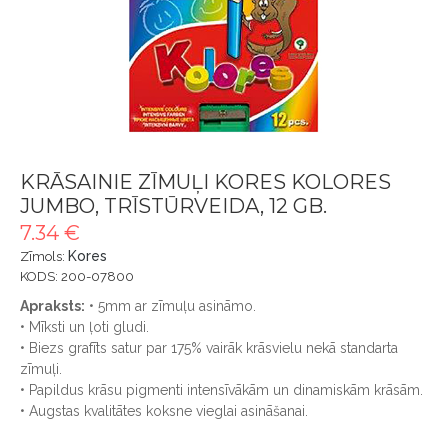
KRĀSAINIE ZĪMUĻI KORES KOLORES
JUMBO, TRĪSTŪRVEIDA, 12 GB.
7.34 €
Kores
Zīmols:
KODS: 200-07800
Apraksts:
• 5mm ar zīmuļu asināmo.
• Mīksti un ļoti gludi.
• Biezs grafīts satur par 175% vairāk krāsvielu nekā standarta
zīmuļi.
• Papildus krāsu pigmenti intensīvākām un dinamiskām krāsām.
• Augstas kvalitātes koksne vieglai asināšanai.