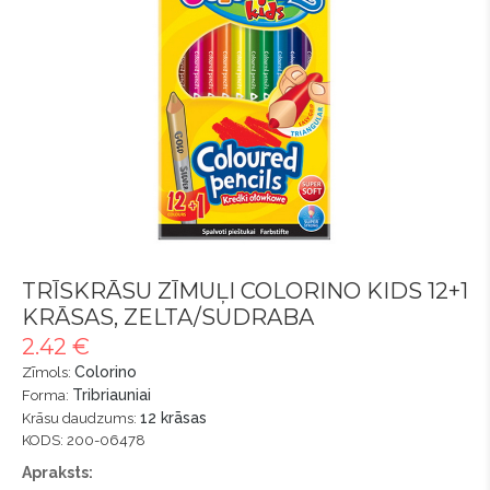
TRĪSKRĀSU ZĪMUĻI COLORINO KIDS 12+1
KRĀSAS, ZELTA/SUDRABA
2.42 €
Colorino
Zīmols:
Tribriauniai
Forma:
12 krāsas
Krāsu daudzums:
KODS: 200-06478
Apraksts: