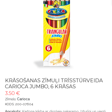
KRĀSOŠANAS ZĪMUĻI TRĪSSTŪRVEIDA
CARIOCA JUMBO, 6 KRĀSAS
3.50 €
Carioca
Zīmols:
KODS: 200-07604
Apraksts:
Kartona kārba ar displeja pakaramo. Izturīgi un viegli