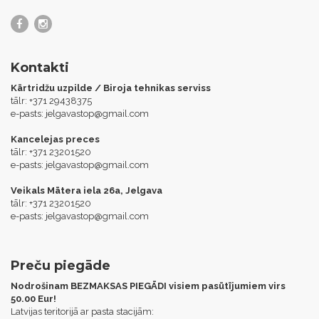
Kontakti
Kārtridžu uzpilde / Biroja tehnikas serviss
tālr: +371 29438375
e-pasts:
jelgavastop@gmail.com
Kancelejas preces
tālr: +371 23201520
e-pasts:
jelgavastop@gmail.com
Veikals Mātera iela 26a, Jelgava
tālr: +371 23201520
e-pasts:
jelgavastop@gmail.com
Preču piegāde
Nodrošinam BEZMAKSAS PIEGĀDI visiem pasūtījumiem virs
50.00 Eur!
Latvijas teritorijā ar pasta stacijām: