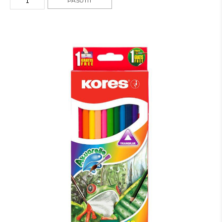
PASŪTĪT