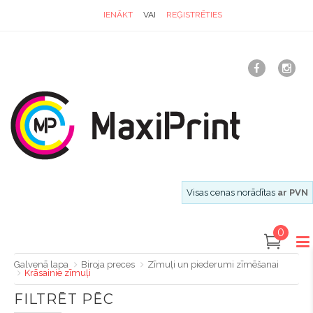
IENĀKT
VAI
REĢISTRĒTIES
Visas cenas norādītas
ar PVN
0
Galvenā lapa
Biroja preces
Zīmuļi un piederumi zīmēšanai
Krāsainie zīmuļi
FILTRĒT PĒC