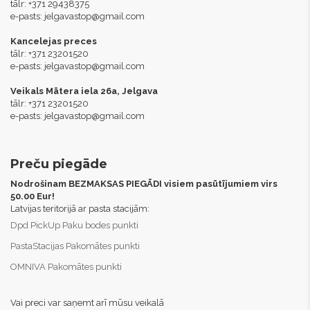
tālr: +371 29438375
e-pasts:
jelgavastop@gmail.com
Kancelejas preces
tālr: +371 23201520
e-pasts:
jelgavastop@gmail.com
Veikals Mātera iela 26a, Jelgava
tālr: +371 23201520
e-pasts:
jelgavastop@gmail.com
Preču piegāde
Nodrošinam BEZMAKSAS PIEGĀDI visiem pasūtījumiem virs
50.00 Eur!
Latvijas teritorijā ar pasta stacijām:
Dpd PickUp Paku bodes punkti
PastaStacijas Pakomātes punkti
OMNIVA Pakomātes punkti
Vai preci var saņemt arī mūsu veikalā