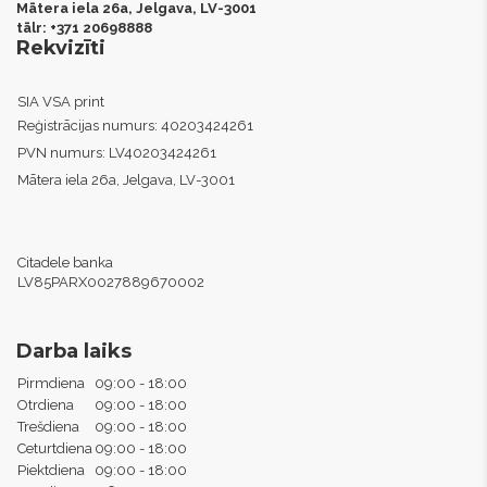
Mātera iela 26a, Jelgava,
LV-3001
tālr: +371 20698888
Rekvizīti
SIA VSA print
Reģistrācijas numurs:
40203424261
PVN numurs:
LV40203424261
Mātera iela 26a, Jelgava, LV-3001
Citadele banka
LV85PARX0027889670002
Darba laiks
Pirmdiena
09:00 - 18:00
Otrdiena
09:00 - 18:00
Trešdiena
09:00 - 18:00
Ceturtdiena
09:00 - 18:00
Piektdiena
09:00 - 18:00