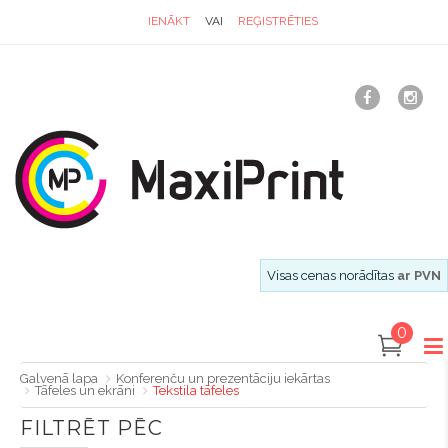
IENĀKT
VAI
REĢISTRĒTIES
Visas cenas norādītas
ar PVN
0
Galvenā lapa
Konferenču un prezentāciju iekārtas
Tāfeles un ekrāni
Tekstila tāfeles
FILTRĒT PĒC