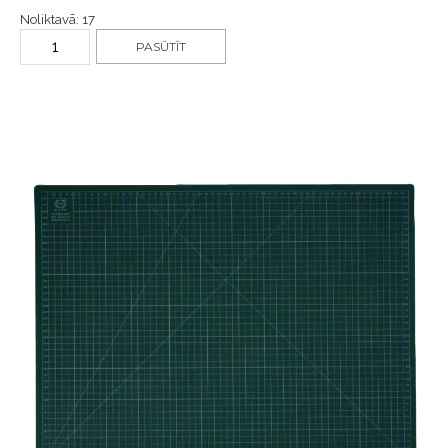
Noliktavā: 17
PASŪTĪT