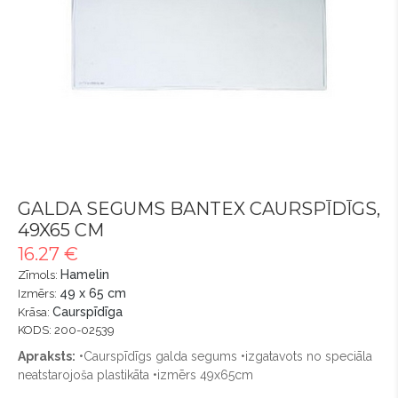
GALDA SEGUMS BANTEX CAURSPĪDĪGS,
49X65 CM
16.27 €
Hamelin
Zīmols:
49 x 65 cm
Izmērs:
Caurspīdīga
Krāsa:
KODS: 200-02539
Apraksts:
•Caurspīdīgs galda segums •izgatavots no speciāla
neatstarojoša plastikāta •izmērs 49x65cm