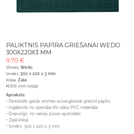
PALIKTNIS PAPĪRA GRIEŠANAI WEDO
300X220X3 MM
9.70 €
Wedo
Zīmols:
300 x 220 x 3 mm
Izmērs:
Zaļa
Krāsa:
KODS: 200-02552
Apraksts:
• Paredzēts galda virsmas aizsargāšanai griežot papīru
• Izgatavots no speciāla trīs slāņu PVC materiāla
• Divpusīgs, no vienas puses apdrukāts
• Zaļā krāsā
• Izmērs: 300 x 220 x 3 mm