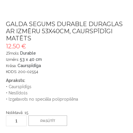
GALDA SEGUMS DURABLE DURAGLAS
AR IZMĒRU 53X40CM, CAURSPĪDĪGI
MATĒTS
12.50 €
Durable
Zīmols:
53 x 40 cm
Izmērs:
Caurspīdīga
Krāsa:
KODS: 200-02554
Apraksts:
• Caurspīdīgs
• Neslīdošs
• Izgatavots no speciāla polipropilēna
Noliktavā: 15
PASŪTĪT