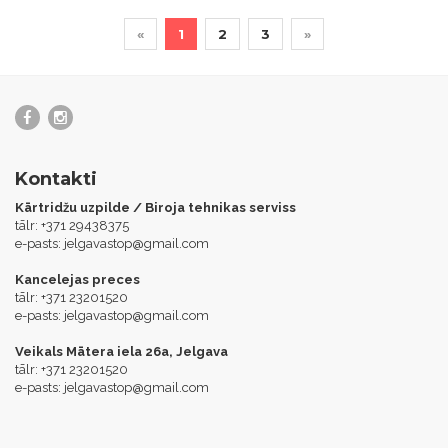
«
1
2
3
»
Kontakti
Kārtridžu uzpilde / Biroja tehnikas serviss
tālr: +371 29438375
e-pasts:
jelgavastop@gmail.com
Kancelejas preces
tālr: +371 23201520
e-pasts:
jelgavastop@gmail.com
Veikals Mātera iela 26a, Jelgava
tālr: +371 23201520
e-pasts:
jelgavastop@gmail.com