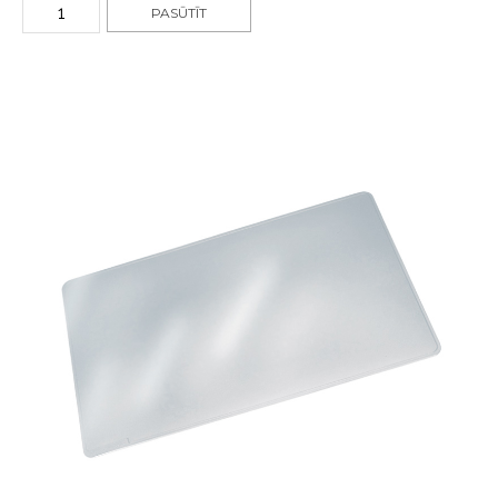
PASŪTĪT