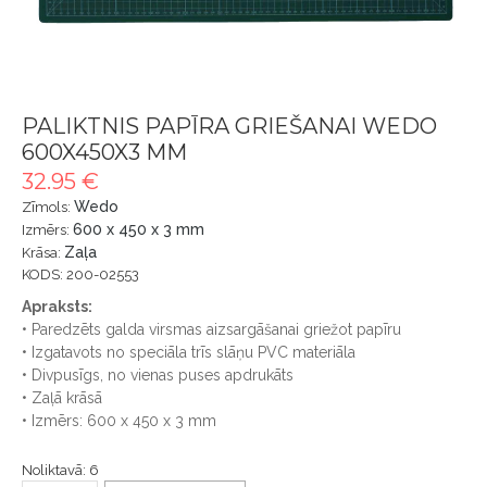
PALIKTNIS PAPĪRA GRIEŠANAI WEDO
600X450X3 MM
32.95 €
Wedo
Zīmols:
600 x 450 x 3 mm
Izmērs:
Zaļa
Krāsa:
KODS: 200-02553
Apraksts:
• Paredzēts galda virsmas aizsargāšanai griežot papīru
• Izgatavots no speciāla trīs slāņu PVC materiāla
• Divpusīgs, no vienas puses apdrukāts
• Zaļā krāsā
• Izmērs: 600 x 450 x 3 mm
Noliktavā: 6