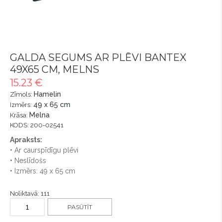
GALDA SEGUMS AR PLĒVI BANTEX
49X65 CM, MELNS
15.23 €
Hamelin
Zīmols:
49 x 65 cm
Izmērs:
Melna
Krāsa:
KODS: 200-02541
Apraksts:
• Ar caurspīdīgu plēvi
• Neslīdošs
• Izmērs: 49 x 65 cm
Noliktavā: 111
PASŪTĪT