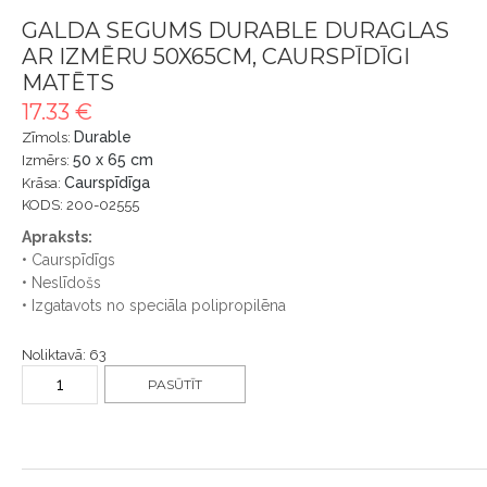
GALDA SEGUMS DURABLE DURAGLAS
AR IZMĒRU 50X65CM, CAURSPĪDĪGI
MATĒTS
17.33 €
Durable
Zīmols:
50 x 65 cm
Izmērs:
Caurspīdīga
Krāsa:
KODS: 200-02555
Apraksts:
• Caurspīdīgs
• Neslīdošs
• Izgatavots no speciāla polipropilēna
Noliktavā: 63
PASŪTĪT