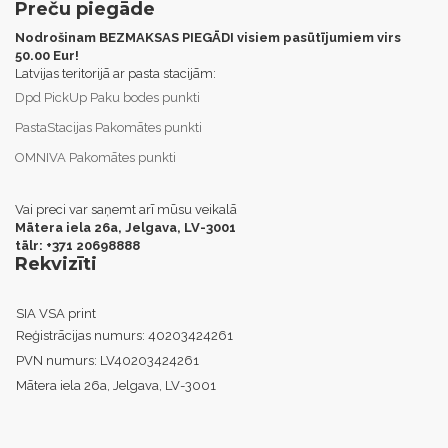
Preču piegāde
Nodrošinam BEZMAKSAS PIEGĀDI visiem pasūtījumiem virs
50.00 Eur!
Latvijas teritorijā ar pasta stacijām:
Dpd PickUp Paku bodes punkti
PastaStacijas Pakomātes punkti
OMNIVA Pakomātes punkti
Vai preci var saņemt arī mūsu veikalā
Mātera iela 26a, Jelgava,
LV-3001
tālr: +371 20698888
Rekvizīti
SIA VSA print
Reģistrācijas numurs:
40203424261
PVN numurs:
LV40203424261
Mātera iela 26a, Jelgava, LV-3001