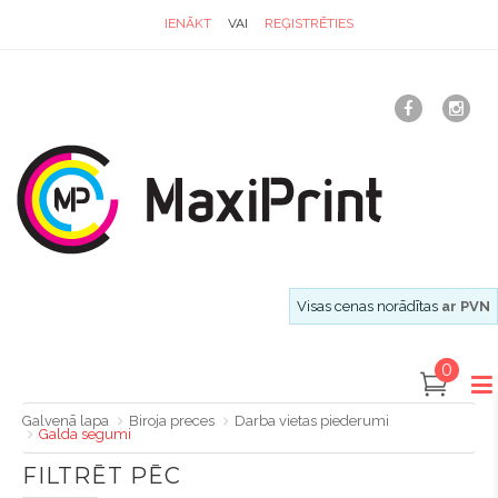
IENĀKT
VAI
REĢISTRĒTIES
Visas cenas norādītas
ar PVN
0
Galvenā lapa
Biroja preces
Darba vietas piederumi
Galda segumi
FILTRĒT PĒC