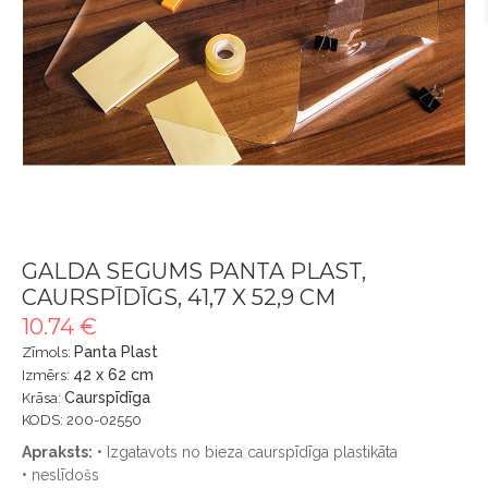
GALDA SEGUMS PANTA PLAST,
CAURSPĪDĪGS, 41,7 X 52,9 CM
10.74 €
Panta Plast
Zīmols:
42 x 62 cm
Izmērs:
Caurspīdīga
Krāsa:
KODS: 200-02550
Apraksts:
• Izgatavots no bieza caurspīdīga plastikāta
• neslīdošs