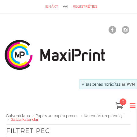
IENĀKT
VAI
REĢISTRĒTIES
Visas cenas norādītas
ar PVN
0
Galvenā lapa
Papīrs un papīra preces
Kalendāri un plānotāji
Galda kalendāri
FILTRĒT PĒC