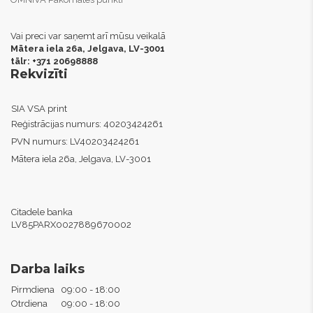
Vai preci var saņemt arī mūsu veikalā
Mātera iela 26a, Jelgava,
LV-3001
tālr: +371 20698888
Rekvizīti
SIA VSA print
Reģistrācijas numurs:
40203424261
PVN numurs:
LV40203424261
Mātera iela 26a, Jelgava, LV-3001
Citadele banka
LV85PARX0027889670002
Darba laiks
Pirmdiena
09:00 - 18:00
Otrdiena
09:00 - 18:00