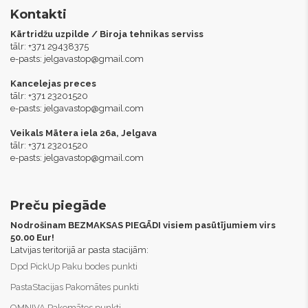
Kontakti
Kārtridžu uzpilde / Biroja tehnikas serviss
tālr: +371 29438375
e-pasts:
jelgavastop@gmail.com
Kancelejas preces
tālr: +371 23201520
e-pasts:
jelgavastop@gmail.com
Veikals Mātera iela 26a, Jelgava
tālr: +371 23201520
e-pasts:
jelgavastop@gmail.com
Preču piegāde
Nodrošinam BEZMAKSAS PIEGĀDI visiem pasūtījumiem virs
50.00 Eur!
Latvijas teritorijā ar pasta stacijām:
Dpd PickUp Paku bodes punkti
PastaStacijas Pakomātes punkti
OMNIVA Pakomātes punkti