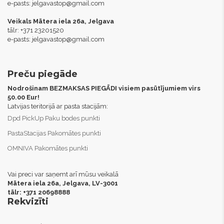
e-pasts:
jelgavastop@gmail.com
Veikals Mātera iela 26a, Jelgava
tālr: +371 23201520
e-pasts:
jelgavastop@gmail.com
Preču piegāde
Nodrošinam BEZMAKSAS PIEGĀDI visiem pasūtījumiem virs
50.00 Eur!
Latvijas teritorijā ar pasta stacijām:
Dpd PickUp Paku bodes punkti
PastaStacijas Pakomātes punkti
OMNIVA Pakomātes punkti
Vai preci var saņemt arī mūsu veikalā
Mātera iela 26a, Jelgava,
LV-3001
tālr: +371 20698888
Rekvizīti