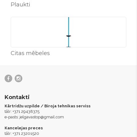
Plaukti
Citas mēbeles
Kontakti
Kārtridžu uzpilde / Biroja tehnikas serviss
tālr: +371 29438375
e-pasts:
jelgavastop@gmail.com
Kancelejas preces
tālr: +371 23201520