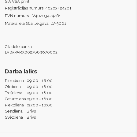
SIA VSA print
Reģistrācijas numurs:
40203424261
PVN numurs:
LV40203424261
Mātera iela 26a, Jelgava, LV-3001
Citadele banka
LV85PARX0027889670002
Darba laiks
Pirmdiena
09:00 - 18:00
Otrdiena
09:00 - 18:00
Trešdiena
09:00 - 18:00
Ceturtdiena
09:00 - 18:00
Piektdiena
09:00 - 18:00
Sestdiena
Brīvs
Svētdiena
Brīvs