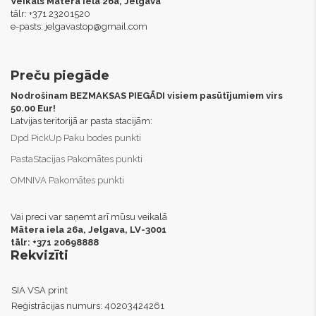
Veikals Mātera iela 26a, Jelgava
tālr: +371 23201520
e-pasts:
jelgavastop@gmail.com
Preču piegāde
Nodrošinam BEZMAKSAS PIEGĀDI visiem pasūtījumiem virs
50.00 Eur!
Latvijas teritorijā ar pasta stacijām:
Dpd PickUp Paku bodes punkti
PastaStacijas Pakomātes punkti
OMNIVA Pakomātes punkti
Vai preci var saņemt arī mūsu veikalā
Mātera iela 26a, Jelgava,
LV-3001
tālr: +371 20698888
Rekvizīti
SIA VSA print
Reģistrācijas numurs:
40203424261