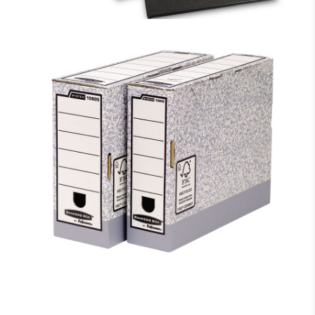
MAPE-PLANŠETE FORPUS AR VĀKU A4 FORMĀTS,
MELNA
3.24 €
ARHĪVA KĀRBA FELLOWES AR IZMĒRU 260 X 100 X
315 MM, PELĒKBALTA KRĀSĀ