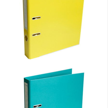
MAPE-REĢISTRS ELLER A4 FORMĀTS, 50MM,
DZELTENA, APAKŠĒJĀ MALA AR METĀLU
3.19 €