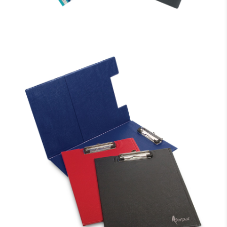
MAPE ĀTRŠUVĒJS DURABLE A4 FORMĀTS, MELNA
0.81 €