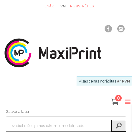
IENĀKT
VAI
REĢISTRĒTIES
Visas cenas norādītas
ar PVN
0
Galvenā lapa