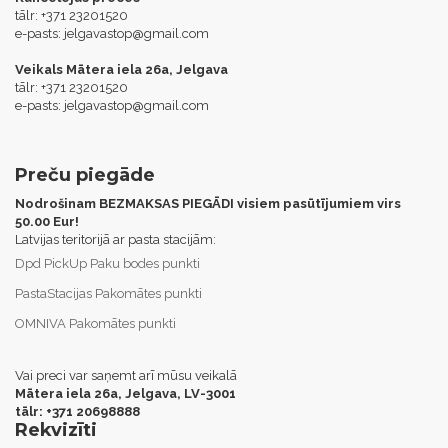
tālr: +371 23201520
e-pasts:
jelgavastop@gmail.com
Veikals Mātera iela 26a, Jelgava
tālr: +371 23201520
e-pasts:
jelgavastop@gmail.com
Preču piegāde
Nodrošinam BEZMAKSAS PIEGĀDI visiem pasūtījumiem virs
50.00 Eur!
Latvijas teritorijā ar pasta stacijām:
Dpd PickUp Paku bodes punkti
PastaStacijas Pakomātes punkti
OMNIVA Pakomātes punkti
Vai preci var saņemt arī mūsu veikalā
Mātera iela 26a, Jelgava,
LV-3001
tālr: +371 20698888
Rekvizīti