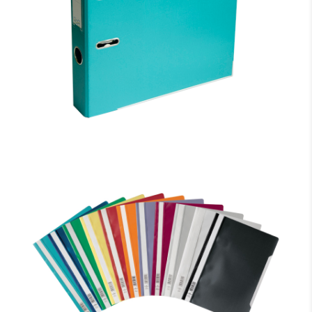
MAPE-REĢISTRS ELLER A4 FORMĀTS, 50MM, GAIŠI
ZILA, APAKŠĒJĀ MALA AR METĀLU
3.19 €