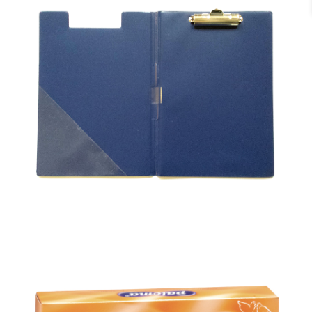
2.11 €
MAPE-PLANŠETE AR VĀKU LOZE, A4 FORMĀTS,
ZILA
3.35 €