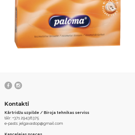
KOSMĒTISKĀS SALVETES PALOMA BASIC, 2 SL., 100
SALVETES, 19.5 X 20 CM, BALTĀ KRĀSĀ
2.08 €
Kontakti
Kārtridžu uzpilde / Biroja tehnikas serviss
tālr: +371 29438375
e-pasts:
jelgavastop@gmail.com
Kancelejas preces