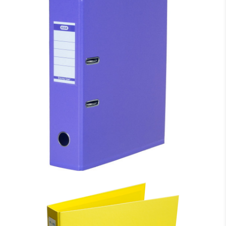
MAPE-REĢISTRS ELBA STRONG-LINE, A4
FORMĀTS, 80MM, LILLĀ
5.11 €